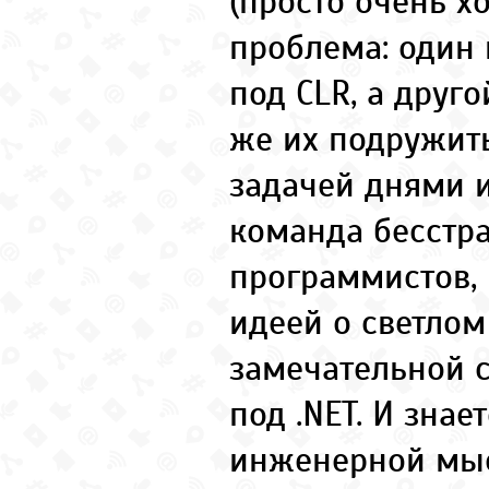
(просто очень хо
проблема: один 
под CLR, а друго
же их подружить
задачей днями 
команда бесстр
программистов,
идеей о светло
замечательной 
под .NET. И знае
инженерной мыс