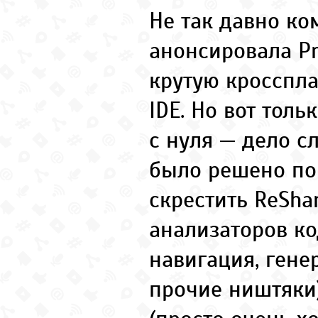
Не так давно ко
анонсировала Pr
крутую кросспл
IDE. Но вот толь
с нуля — дело с
было решено по
скрестить ReSha
анализаторов ко
навигация, гене
прочие ништяки) 