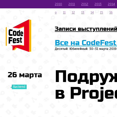
2010
2011
2012
2013
2014
o
11
12
13
14
15
16
Записи выступлени
Все на CodeFest
Десятый. Юбилейный. 30–31 марта 2019
Подруж
26 марта
в Proje
Backend