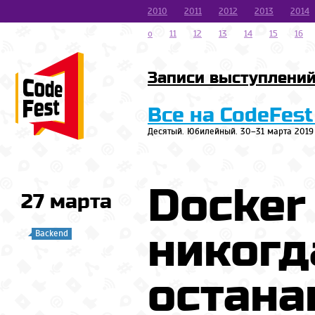
2010
2011
2012
2013
2014
o
11
12
13
14
15
16
Записи выступлени
Все на CodeFest
Десятый. Юбилейный. 30–31 марта 2019
Docker
27 марта
никогд
Backend
остана