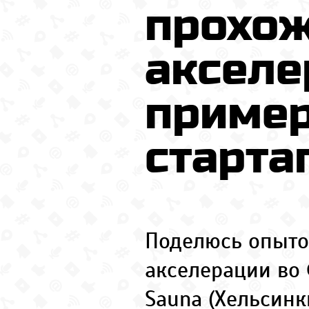
прохо
акселе
пример
старта
Поделюсь опыт
акселерации во 
Sauna (Хельсинк