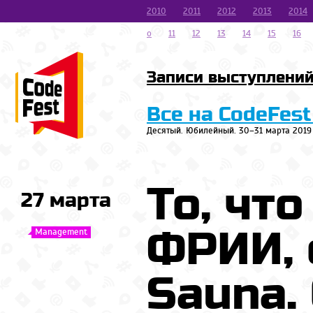
2010
2011
2012
2013
2014
o
11
12
13
14
15
16
Записи выступлени
Все на CodeFest
Десятый. Юбилейный. 30–31 марта 2019
То, чт
27 марта
ФРИИ, 
Management
Sauna.