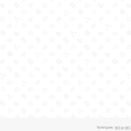
Телеграм:
тет-а-тет