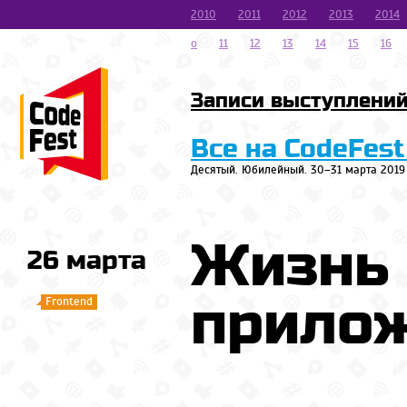
2010
2011
2012
2013
2014
o
11
12
13
14
15
16
Записи выступлени
Все на CodeFest
Десятый. Юбилейный. 30–31 марта 2019
Жизнь 
26 марта
прило
Frontend