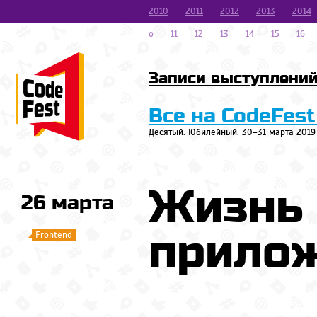
2010
2011
2012
2013
2014
o
11
12
13
14
15
16
Записи выступлени
Все на CodeFest
Десятый. Юбилейный. 30–31 марта 2019
Жизнь 
26 марта
прило
Frontend