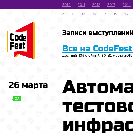
2010
2011
2012
2013
2014
o
11
12
13
14
15
16
Записи выступлени
Все на CodeFest
Десятый. Юбилейный. 30–31 марта 2019
Автома
26 марта
тестов
QA
инфрас