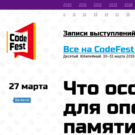
2010
2011
2012
2013
2014
o
11
12
13
14
15
16
Записи выступлени
Все на CodeFest
Десятый. Юбилейный. 30–31 марта 2019
Что ос
27 марта
для оп
Backend
памят