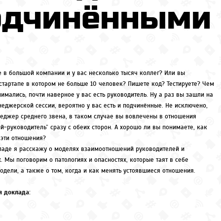
одчинёнными
е в большой компании и у вас несколько тысяч коллег? Или вы
 стартапе в котором не больше 10 человек? Пишете код? Тестируете? Чем
имались, почти наверное у вас есть руководитель. Ну а раз вы зашли на
неджерской сессии, вероятно у вас есть и подчинённые. Не исключено,
неджер среднего звена, в таком случае вы вовлечены в отношения
й-руководитель” сразу с обеих сторон. А хорошо ли вы понимаете, как
 эти отношения?
ладе я расскажу о моделях взаимоотношений руководителей и
. Мы поговорим о патологиях и опасностях, которые таят в себе
одели, а также о том, когда и как менять устоявшиеся отношения.
 доклада: