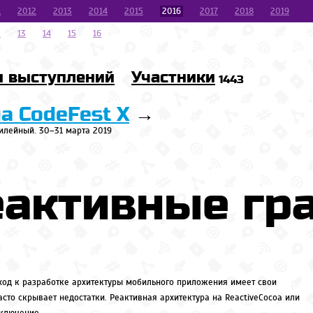
1
2012
2013
2014
2015
2016
2017
2018
2019
2
13
14
15
16
и выступлений
Участники
1443
на CodeFest X
→
илейный. 30–31 марта 2019
еактивные гр
од к разработке архитектуры мобильного приложения имеет свои
асто скрывает недостатки. Реактивная архитектура на ReactiveCocoa или