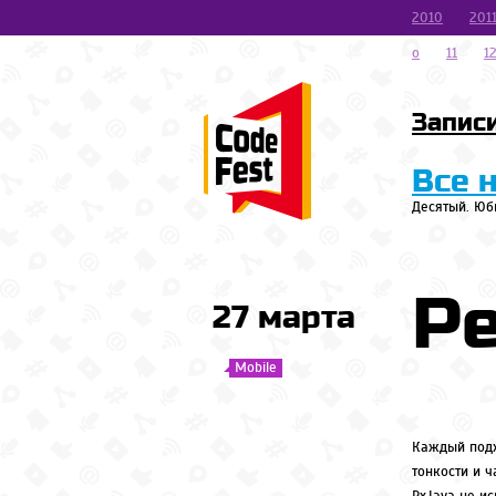
2010
201
o
11
1
Запис
Все 
Десятый. Юб
Р
27 марта
Mobile
Каждый подх
тонкости и ч