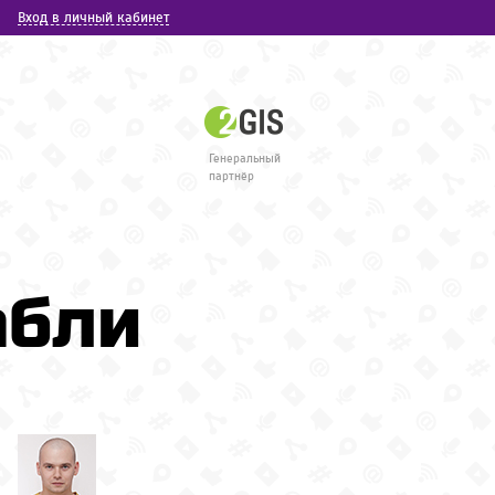
Вход в личный кабинет
Генеральный
партнёр
абли