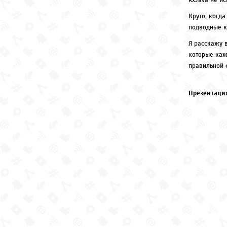
RxJava не и
Круто, когда
подводные к
Я расскажу 
которые каж
правильной 
Презентация