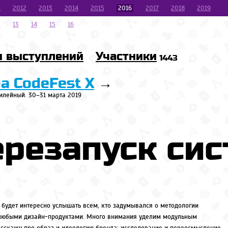
1
2012
2013
2014
2015
2016
2017
2018
2019
2
13
14
15
16
и выступлений
Участники
1443
на CodeFest X
→
илейный. 30–31 марта 2019
ерезапуск си
 будет интересно услышать всем, кто задумывался о методологии
любыми дизайн-продуктами. Много внимания уделим модульным