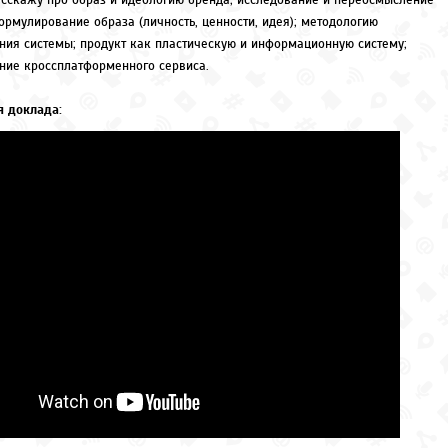
асскажу про образ и идеологию бренда; исследование и переосмысление
ормулирование образа (личность, ценности, идея); методологию
ния системы; продукт как пластическую и информационную систему;
ние кроссплатформенного сервиса.
 доклада: