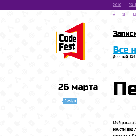
2010
201
o
11
1
Запис
Все 
Десятый. Юб
П
26 марта
Design
Мой рассказ
работы над 