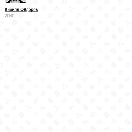
Кирилл Фёдоров
2ГИС