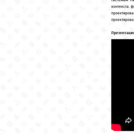
системам. Р
контекста; ф
проектирова
проектирова
Презентация