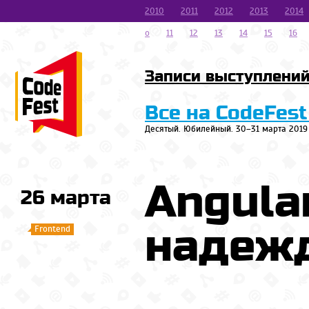
2010
2011
2012
2013
2014
o
11
12
13
14
15
16
Записи выступлени
Все на CodeFest
Десятый. Юбилейный. 30–31 марта 2019
Angular
26 марта
надеж
Frontend