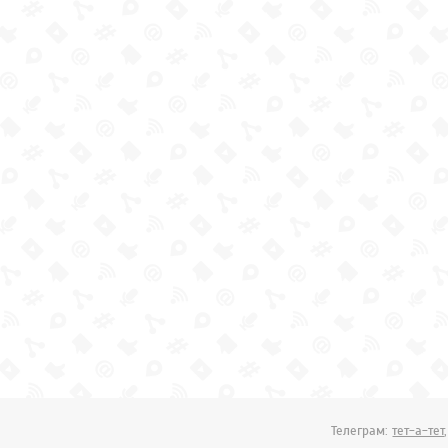
Телеграм:
тет-а-тет