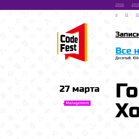
2010
201
o
11
1
Запис
Все 
Десятый. Юб
Го
27 марта
Х
Management