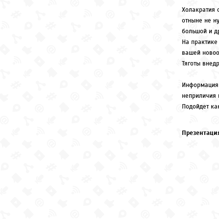
Холакратия 
отныне не н
большой и д
На практике 
вашей новоо
Тяготы внед
Информация 
неприличия 
Подойдет как
Презентация