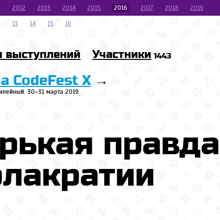
1
2012
2013
2014
2015
2016
2017
2018
2019
2
13
14
15
16
и выступлений
Участники
1443
на CodeFest X
→
илейный. 30–31 марта 2019
рькая правда
олакратии