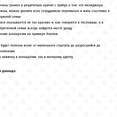
очень громко и решительно кричит с трибун о том, что менеджеры
ужны, можно уволить всех сотрудников-перемычек и жить счастливо в
ружной семье.
все оказывается не так красиво и, как говорится в пословице, и в
бретенной семье всегда найдется место уроду.
рения холакратии на примере Кнопки.
будет полезна всем: от маленького стартапа до разросшейся до
компании.
 новичку в холакратии, так и матерому адепту.
 доклада: