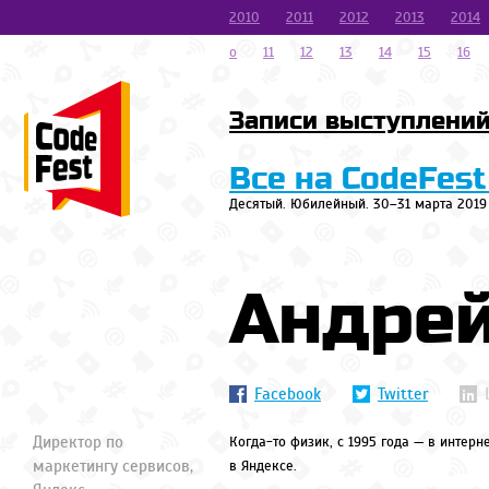
2010
2011
2012
2013
2014
o
11
12
13
14
15
16
Записи выступлени
Все на CodeFest
Десятый. Юбилейный. 30–31 марта 2019
Андрей
Facebook
Twitter
Директор по
Когда-то физик, с 1995 года — в интерн
маркетингу сервисов,
в Яндексе.