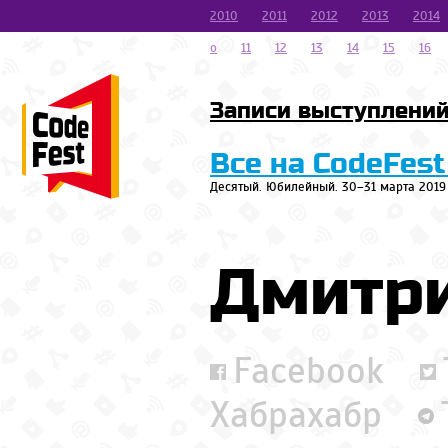
2010
2011
2012
2013
2014
o
11
12
13
14
15
16
Записи выступлени
Все на CodeFest
Десятый. Юбилейный. 30–31 марта 2019
Дмитр
Facebook
Хабрахабр