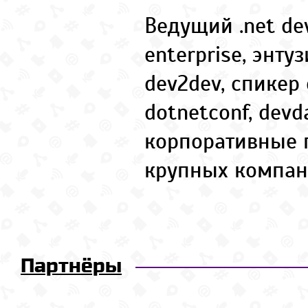
Ведущий .net dev
enterprise, энту
dev2dev, спикер 
dotnetconf, dev
корпоративные 
крупных компан
Партнёры