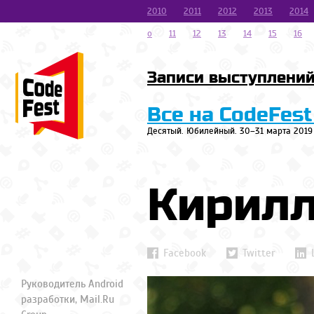
2010
2011
2012
2013
2014
o
11
12
13
14
15
16
Записи выступлени
Все на CodeFest
Десятый. Юбилейный. 30–31 марта 2019
Кирилл
Facebook
Twitter
Руководитель Android
разработки, Mail.Ru