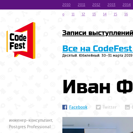
2010
2011
2012
2013
2014
o
11
12
13
14
15
16
Записи выступлени
Все на CodeFest
Десятый. Юбилейный. 30–31 марта 2019
Иван Ф
Facebook
Twitter
инженер-консультант,
Postgres Professional