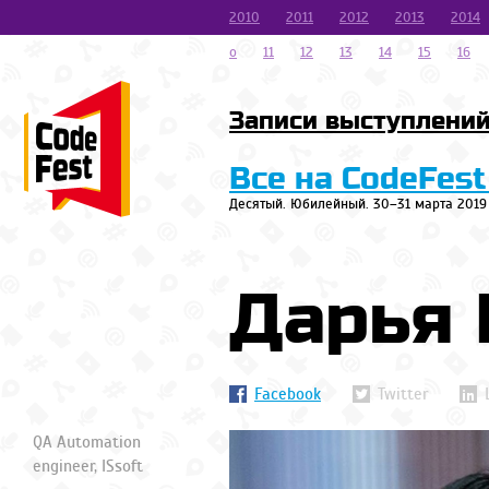
2010
2011
2012
2013
2014
o
11
12
13
14
15
16
Записи выступлени
Все на CodeFest
Десятый. Юбилейный. 30–31 марта 2019
Дарья 
Facebook
Twitter
QA Automation
engineer, ISsoft