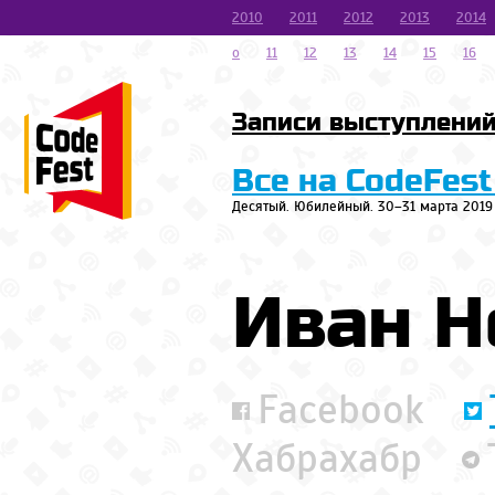
2010
2011
2012
2013
2014
o
11
12
13
14
15
16
Записи выступлени
Все на CodeFest
Десятый. Юбилейный. 30–31 марта 2019
Иван Н
Facebook
Хабрахабр