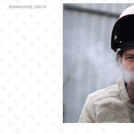
Архикектор, pho.to