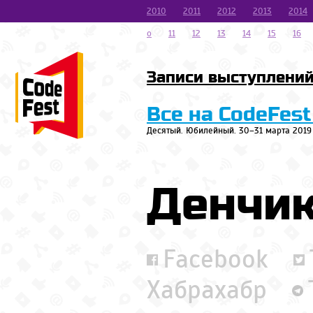
2010
2011
2012
2013
2014
o
11
12
13
14
15
16
Записи выступлени
Все на CodeFest
Десятый. Юбилейный. 30–31 марта 2019
Денчик
Facebook
Хабрахабр