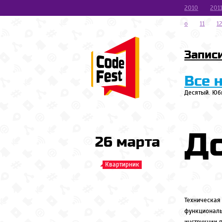
2010
201
o
11
1
Запис
Все 
Десятый. Юб
До
26 марта
Квартирник
Техническая
функциональ