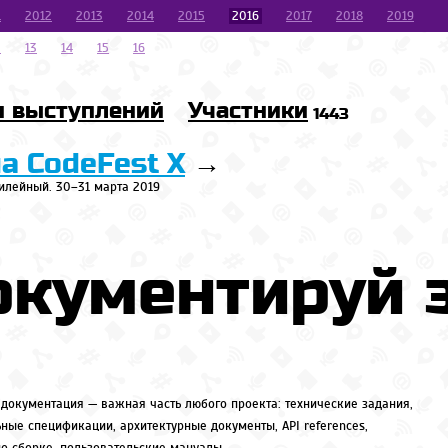
1
2012
2013
2014
2015
2016
2017
2018
2019
2
13
14
15
16
и выступлений
Участники
1443
на CodeFest X
→
илейный. 30–31 марта 2019
кументируй э
 документация — важная часть любого проекта: технические задания,
ные спецификации, архитектурные документы, API references,