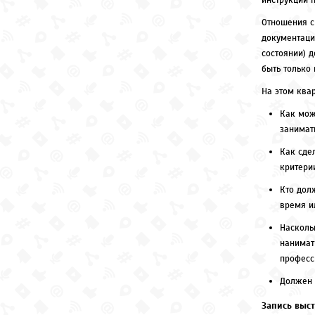
инструкции п
Отношения с
документаци
состоянии) 
быть только 
На этом ква
Как мож
занимат
Как сде
критери
Кто дол
время и
Насколь
нанимат
професс
Должен 
Запись выст