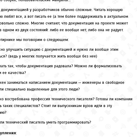
о сборке, пользовательские мануалы...
 документацией у разработчиков обычно сложные. Читать хорошую
ю любят все, а вот писать ее (а тем более поддерживать в актуальном
довольно сложно. Многие считают, что документация на проекте может
в одном из двух состояний: либо ее вообще нет, либо она не радует.
ртирнике мы поговорим о следующем:
но улучшить ситуацию с документацией и нужно ли вообще этим
ься? (ведь у многих получается жить вообще без нее)
лать так, чтобы документация радовала? Можно ли формализовать
и ее качества?
жен заниматься написанием документации — инженеры в свободное
ли специально выделенные для этого люди?
ко востребована профессия технического писателя? Готовы ли компании
ь таких специалистов? Стоит ли выпускникам вузов идти в эту
ию?
ли технический писатель уметь программировать?
упления: