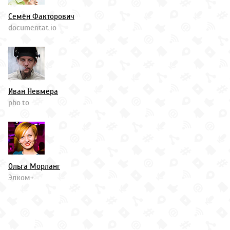
Семён Факторович
documentat.io
Иван Невмера
pho.to
Ольга Морланг
Элком+