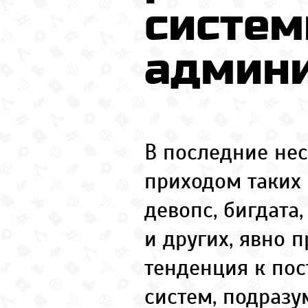
систе
админ
В последние нес
приходом таких
девопс, бигдата
и других, явно 
тенденция к по
систем, подраз