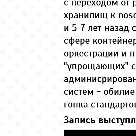
с переходом от
хранилищ к nosq
и 5-7 лет назад
сфере контейне
оркестрации и п
"упрощающих" с
админисрирова
систем - обили
гонка стандарто
Запись выступл