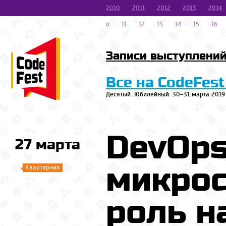
2010
2011
2012
2013
2014
o
11
12
13
14
15
16
Записи выступлени
Все на CodeFest
Десятый. Юбилейный. 30–31 марта 2019
DevOps
27 марта
микрос
Квартирник
роль н