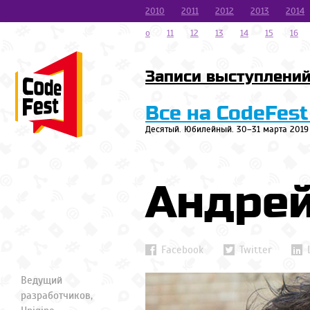
2010
2011
2012
2013
2014
o
11
12
13
14
15
16
Записи выступлени
Все на CodeFest
Десятый. Юбилейный. 30–31 марта 2019
Андрей
Facebook
Twitter
Ведущий
разработчиков,