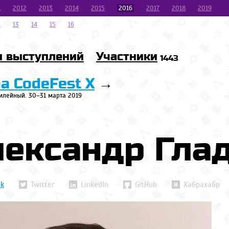
1
2012
2013
2014
2015
2016
2017
2018
2019
2
13
14
15
16
и выступлений
Участники
1443
на CodeFest X
→
илейный. 30–31 марта 2019
лександр Гла
ok
Twitter
LinkedIn
GitHub
Хабрахабр