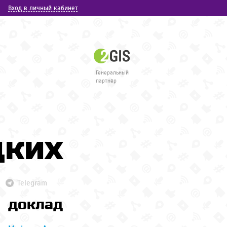
Вход в личный кабинет
Генеральный
партнёр
дких
Telegram
доклад