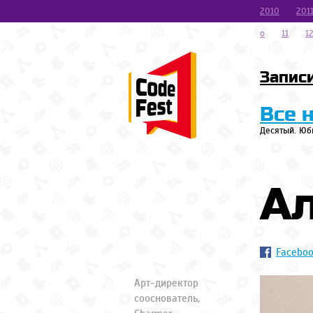
2010
201
o
11
1
Запис
Все 
Десятый. Юб
А
Facebo
Арт-директор
сооснователь,