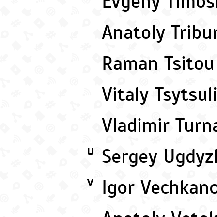
Evgeny Timo
Anatoly Trib
Raman Tsito
Vitaly Tsytsu
Vladimir Tur
Sergey Ugdy
U
Igor Vechkan
V