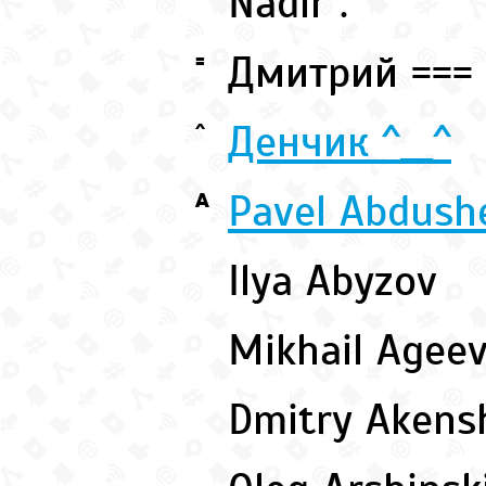
Nadir .
Дмитрий ===
=
Денчик ^__^
^
Pavel Abdush
A
Ilya Abyzov
Mikhail Agee
Dmitry Akens