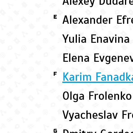
Alexey Dudar
Alexander Ef
E
Yulia Enavin
Elena Evgene
Karim Fanadk
F
Olga Frolenk
Vyacheslav F
G