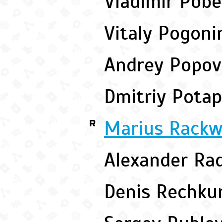
Vladimir Pob
Vitaly Pogon
Andrey Popo
Dmitriy Pota
Marius Rackw
R
Alexander Ra
Denis Rechk