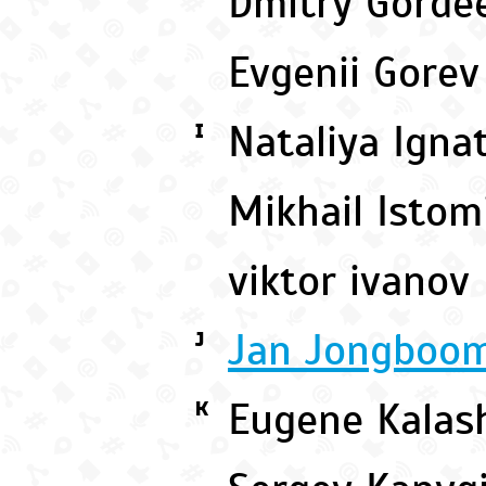
Dmitry Gord
Evgenii Gore
Nataliya Ign
I
Mikhail Isto
viktor ivanov
Jan Jongboo
J
Eugene Kalas
K