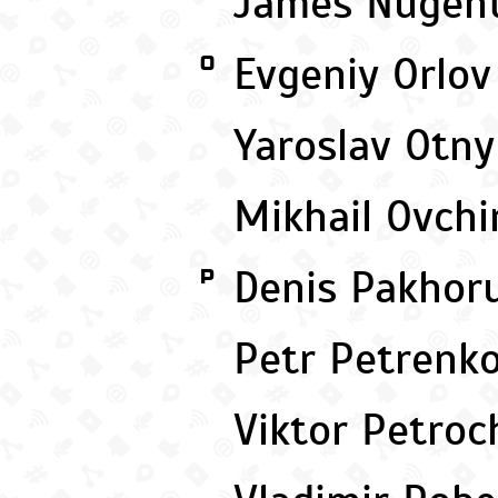
James Nugen
Evgeniy Orlo
O
Yaroslav Otn
Mikhail Ovch
Denis Pakhor
P
Petr Petrenk
Viktor Petro