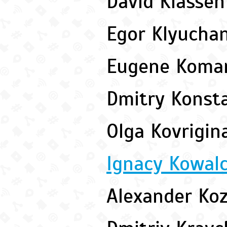
David Klasse
Egor Klyucha
Eugene Koma
Dmitry Konst
Olga Kovrigi
Ignacy Kowal
Alexander K