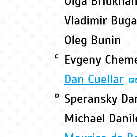
Olga Briukha
Vladimir Bug
Oleg Bunin
Evgeny Chem
C
Dan Cuellar
Speransky Da
D
Michael Dani