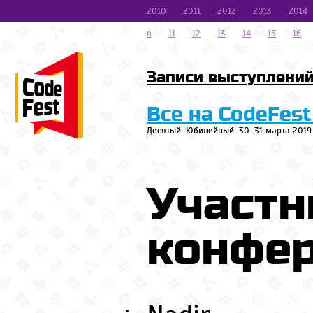
2010
2011
2012
2013
2014
o
11
12
13
14
15
16
Записи выступлени
Все на CodeFest
Десятый. Юбилейный. 30–31 марта 2019
Участн
конфе
.