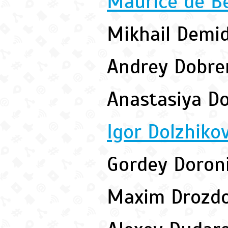
Maurice de Be
Mikhail Demi
Andrey Dobr
Anastasiya D
Igor Dolzhiko
Gordey Doron
Maxim Drozd