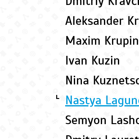
Dmitriy Krav
Aleksander K
Maxim Krupi
Ivan Kuzin
Nina Kuznet
Nastya Lagun
L
Semyon Lash