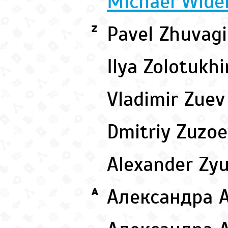
Michael Wide
Pavel Zhuvag
Z
Ilya Zolotukh
Vladimir Zue
Dmitriy Zuzo
Alexander Zy
Александра 
А