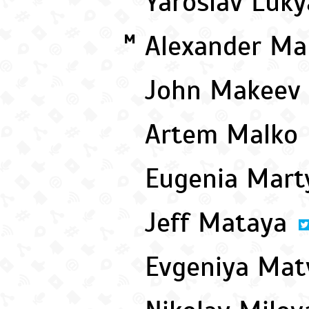
Yaroslav Luk
Alexander M
M
John Makeev
Artem Malko
Eugenia Mar
Jeff Mataya
Evgeniya Ma