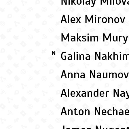
Nikolay Milo
Alex Mironov
Maksim Mury
Galina Nakhi
N
Anna Naumo
Alexander N
Anton Necha