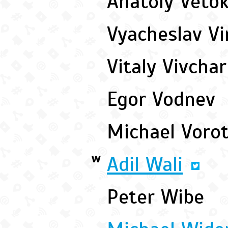
Anatoly Veto
Vyacheslav V
Vitaly Vivcha
Egor Vodnev
Michael Voro
Adil Wali
W
Peter Wibe