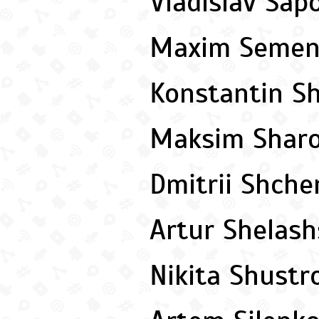
Vladislav Sa
Maxim Seme
Konstantin 
Maksim Shar
Dmitrii Shch
Artur Shelas
Nikita Shust