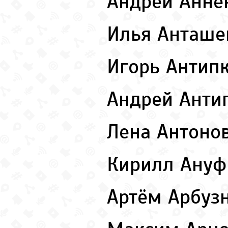
Андрей Анне
Илья Анташ
Игорь Антип
Андрей Анти
Лена Антоно
Кирилл Ану
Артём Арбуз