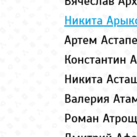
Вячеслав Ар
Никита Арык
Артем Астап
Константин 
Никита Аста
Валерия Ата
Роман Атро