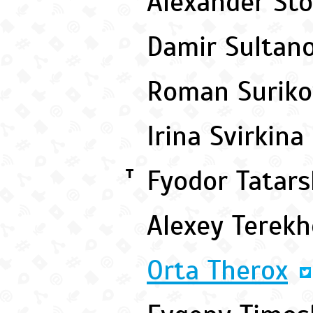
Alexander St
Damir Sultan
Roman Surik
Irina Svirkina
Fyodor Tatar
T
Alexey Terek
Orta Therox