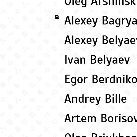
Oleg Arshinsk
Alexey Bagry
B
Alexey Belya
Ivan Belyaev
Egor Berdnik
Andrey Bille
Artem Boriso