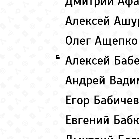
Дмитрий Аф
Алексей Аш
Олег Ащепк
Алексей Баб
Б
Андрей Вад
Егор Бабиче
Евгений Баб